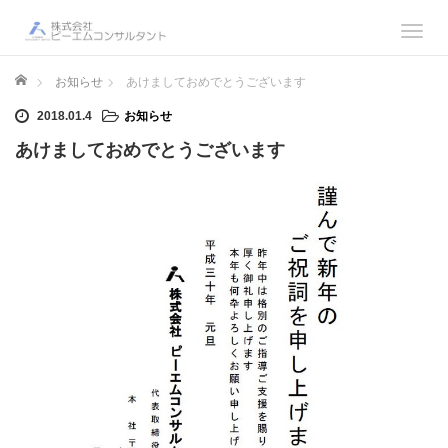
T
o
g
ホーム
お知らせ
あけましておめでとうございます
g
2018.01.4
お知らせ
l
e
あけましておめでとうございます
n
a
v
i
g
a
t
i
o
n