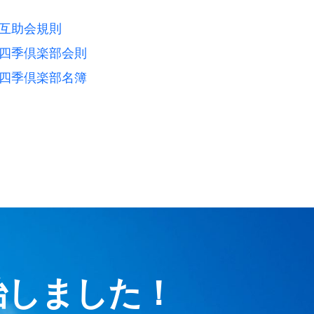
互助会規則
四季倶楽部会則
四季倶楽部名簿
始しました！