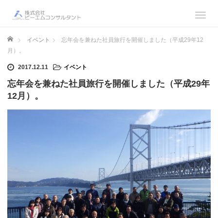
T
o
g
ホーム
イベント
忘年会を兼ねた社員旅行を開催しました（平成29年12
g
月）。
l
2017.12.11
イベント
e
n
忘年会を兼ねた社員旅行を開催しました（平成29年
a
12月）。
v
i
g
a
t
i
o
n