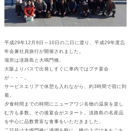
平成29年12月9日～10日の二日に渡り、平成29年度忘
年会兼社員旅行が開催されました。
場所は淡路島と大鳴門橋。
大阪よりバスで出発しすぐに車内ではプチ宴会
が・・・。
サービスエリアで休憩も入れながら、約3時間で宿に到
着。
夕食時間までの時間にニューアワジ名物の温泉を楽し
む方も多数。その後宴会がスタート。淡路島の名産品
を中心に品数豊富な食事をいただきました。
二日目は大鳴門橋に渦潮を観に。橋の上ではあちこち